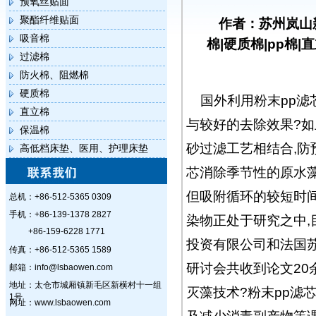
预氧丝贴面
聚酯纤维贴面
作者：苏州岚山
吸音棉
棉|硬质棉|pp棉|
过滤棉
防火棉、阻燃棉
硬质棉
国外利用粉末pp滤
直立棉
与较好的去除效果?如
保温棉
砂过滤工艺相结合,防
高低档床垫、医用、护理床垫
芯消除季节性的原水藻
但吸附循环的较短时间
总机：+86-512-5365 0309
手机：+86-139-1378 2827
染物正处于研究之中,
+86-159-6228 1771
投资有限公司和法国
传真：+86-512-5365 1589
研讨会共收到论文20
邮箱：info@lsbaowen.com
地址：太仓市城厢镇新毛区新横村十一组
灭藻技术?粉末pp滤
1号
网址：www.lsbaowen.com