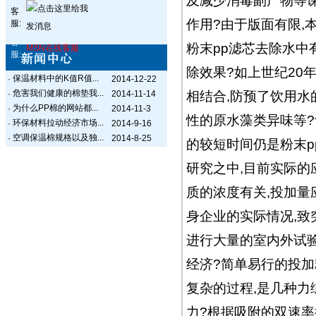
及减少消毒副产物等
客
作用?由于版面有限,
服:
客
粉末pp滤芯去除水中
MSN在线客服
服:
除效果?如上世纪20
保温材料中的K值R值...
·
2014-12-22
危害我们健康的棉垫我...
·
2014-11-14
相结合,防预了饮用水
为什么PP棉的网站都...
·
2014-11-3
性的原水藻类异味等?
环保材料拉动经济市场...
·
2014-9-16
空调保温棉规格以及独...
·
2014-8-25
的较短时间仍是粉末p
研究之中,目前实际的
质的浓度有关,投加量
身企业的实际情况,致
进行大量的室内外试验
经济?简单易行的投加
复杂的过程,是几种力
力?根据吸附的双速率