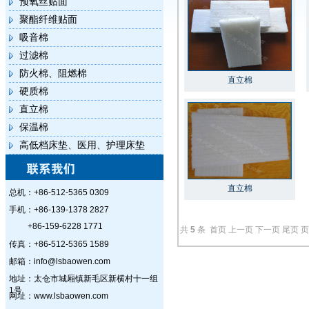
预氧丝贴面
聚酯纤维贴面
吸音棉
过滤棉
防火棉、阻燃棉
直立棉
硬质棉
直立棉
保温棉
高低档床垫、医用、护理床垫
直立棉
总机：+86-512-5365 0309
手机：+86-139-1378 2827
+86-159-6228 1771
共
5
条 首页 上一页 下一页 尾页 
传真：+86-512-5365 1589
邮箱：info@lsbaowen.com
地址：太仓市城厢镇新毛区新横村十一组
1号
网址：www.lsbaowen.com