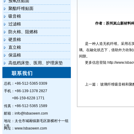
预氧丝贴面
聚酯纤维贴面
吸音棉
作者：苏州岚山新材料科技
过滤棉
防火棉、阻燃棉
硬质棉
是一种人造无机纤维。采用石
直立棉
璃。在融化状态下，借助外力吹制
保温棉
间隙。
高低档床垫、医用、护理床垫
更多信息登陆
http://www.lsb
总机：+86-512-5365 0309
上一篇：
玻璃纤维吸音棉和聚
手机：+86-139-1378 2827
+86-159-6228 1771
传真：+86-512-5365 1589
邮箱：info@lsbaowen.com
地址：太仓市城厢镇新毛区新横村十一组
1号
网址：www.lsbaowen.com