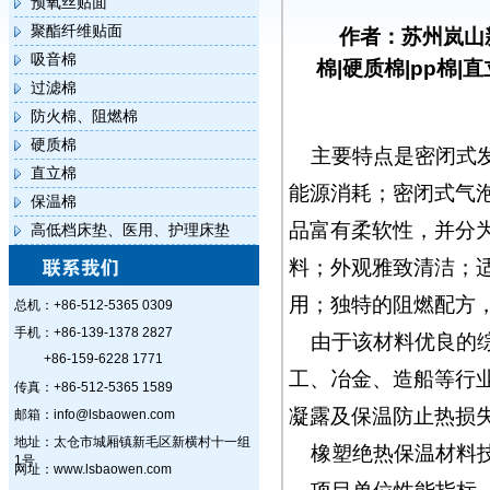
预氧丝贴面
聚酯纤维贴面
作者：苏州岚山
吸音棉
棉|硬质棉|pp棉|
过滤棉
防火棉、阻燃棉
硬质棉
主要特点是密闭式
直立棉
能源消耗；密闭式气
保温棉
品富有柔软性，并分
高低档床垫、医用、护理床垫
料；外观雅致清洁；适
用；独特的阻燃配方
总机：+86-512-5365 0309
手机：+86-139-1378 2827
由于该材料优良的
+86-159-6228 1771
工、冶金、造船等行
传真：+86-512-5365 1589
凝露及保温防止热损
邮箱：info@lsbaowen.com
地址：太仓市城厢镇新毛区新横村十一组
橡塑绝热保温材料
1号
网址：www.lsbaowen.com