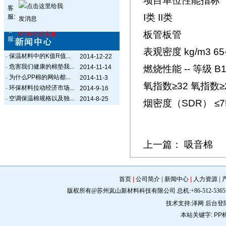
项目单位性能指标
客
I类 II类
服:
客
板管板管
MSN在线客服
服:
表观密度 kg/m3 65-
保温材料中的K值R值...
·
2014-12-22
危害我们健康的棉垫我...
·
2014-11-14
燃烧性能 -- 等级 B1
为什么PP棉的网站都...
·
2014-11-3
氧指数≥32 氧指数≥
环保材料拉动经济市场...
·
2014-9-16
空调保温棉规格以及独...
·
2014-8-25
烟密度（SDR） ≤
上一篇：
吸音棉
首页
|
公司简介
|
新闻中心
|
人力资源
|
版权所有@苏州岚山新材料科技有限公司 总机:+86-512-5365 0309 手机:
技术支持:
泽网
后台登
本站关键字:
PP