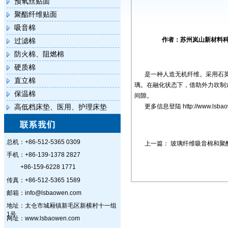
预氧丝贴面
聚酯纤维贴面
吸音棉
作者：苏州岚山新材料科技
过滤棉
防火棉、阻燃棉
硬质棉
是一种人造无机纤维。采用石
直立棉
璃。在融化状态下，借助外力吹制
保温棉
间隙。
高低档床垫、医用、护理床垫
更多信息登陆
http://www.lsb
总机：+86-512-5365 0309
上一篇：
玻璃纤维吸音棉和聚
手机：+86-139-1378 2827
+86-159-6228 1771
传真：+86-512-5365 1589
邮箱：info@lsbaowen.com
地址：太仓市城厢镇新毛区新横村十一组
1号
网址：www.lsbaowen.com