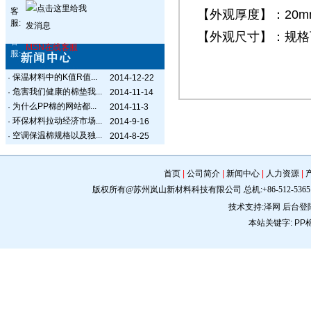
客
【外观厚度】：20m
服:
【外观尺寸】：规格
客
MSN在线客服
服:
保温材料中的K值R值...
·
2014-12-22
危害我们健康的棉垫我...
·
2014-11-14
为什么PP棉的网站都...
·
2014-11-3
环保材料拉动经济市场...
·
2014-9-16
空调保温棉规格以及独...
·
2014-8-25
首页
|
公司简介
|
新闻中心
|
人力资源
|
版权所有@苏州岚山新材料科技有限公司 总机:+86-512-5365 0309 手机:
技术支持:
泽网
后台登
本站关键字:
PP