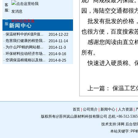
观厂商规模最为保险
客
园，海陆空交通都很
服:
客
批发有批发的价格
MSN在线客服
服:
也很方便，百度搜索
保温材料中的K值R值...
·
2014-12-22
危害我们健康的棉垫我...
·
2014-11-14
感谢您阅读由
直立
为什么PP棉的网站都...
·
2014-11-3
所有。
环保材料拉动经济市场...
·
2014-9-16
空调保温棉规格以及独...
·
2014-8-25
快速进入
硬质棉
、
上一篇：
保温工艺
首页
|
公司简介
|
新闻中心
|
人力资源
|
版权所有@苏州岚山新材料科技有限公司 总机:+86-512-5365 0309 手机:
技术支持:
泽网
后台登
本站关键字:
PP