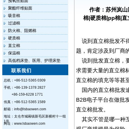
预氧丝贴面
聚酯纤维贴面
作者：苏州岚山
吸音棉
棉|硬质棉|pp棉|
过滤棉
防火棉、阻燃棉
硬质棉
说到直立棉批发不
直立棉
题，肯定涉及到厂商
保温棉
说到批发直立棉，
高低档床垫、医用、护理床垫
求需要大量的直立棉材
直立棉的填充等等甚
总机：+86-512-5365 0309
手机：+86-139-1378 2827
国内的直立棉批发
+86-159-6228 1771
B2B电子平台在做
传真：+86-512-5365 1589
直立棉批发。
邮箱：info@lsbaowen.com
地址：太仓市城厢镇新毛区新横村十一组
其实不管是哪一种
1号
网址：www.lsbaowen.com