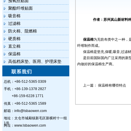
预氧丝贴面
聚酯纤维贴面
吸音棉
作者：苏州岚山新材料科技
过滤棉
防火棉、阻燃棉
硬质棉
保温棉
为无纺布类中之一种，
纤维制作而成。
直立棉
保温棉是垫充,保暖,吸音,过滤
保温棉
是目前国际国内广泛采用的新
高低档床垫、医用、护理床垫
内做好的保温棉生产商。
总机：+86-512-5365 0309
上一篇：
保温棉有哪些特点
手机：+86-139-1378 2827
+86-159-6228 1771
传真：+86-512-5365 1589
邮箱：info@lsbaowen.com
地址：太仓市城厢镇新毛区新横村十一组
1号
网址：www.lsbaowen.com