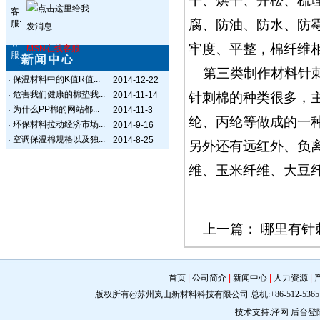
干、烘干、开松、梳
客
腐、防油、防水、防
服:
客
牢度、平整，棉纤维
MSN在线客服
服:
第三类制作材料针
保温材料中的K值R值...
·
2014-12-22
危害我们健康的棉垫我...
·
2014-11-14
针刺棉的种类很多，
为什么PP棉的网站都...
·
2014-11-3
纶、丙纶等做成的一
环保材料拉动经济市场...
·
2014-9-16
空调保温棉规格以及独...
·
2014-8-25
另外还有远红外、负
维、玉米纤维、大豆
上一篇：
哪里有针
首页
|
公司简介
|
新闻中心
|
人力资源
|
版权所有@苏州岚山新材料科技有限公司 总机:+86-512-5365 0309 手机:
技术支持:
泽网
后台登