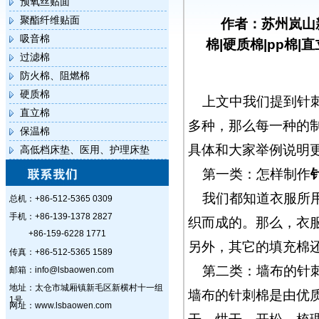
预氧丝贴面
聚酯纤维贴面
作者：苏州岚山
吸音棉
棉|硬质棉|pp棉|
过滤棉
防火棉、阻燃棉
硬质棉
上文中我们提到
针
直立棉
多种，那么每一种的
保温棉
具体和大家举例说明
高低档床垫、医用、护理床垫
第一类：怎样制作
我们都知道衣服所
总机：+86-512-5365 0309
手机：+86-139-1378 2827
织而成的。那么，衣
+86-159-6228 1771
另外，其它的填充棉
传真：+86-512-5365 1589
第二类：墙布的针
邮箱：info@lsbaowen.com
地址：太仓市城厢镇新毛区新横村十一组
墙布的针刺棉是由优
1号
网址：www.lsbaowen.com