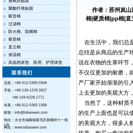
预氧丝贴面
聚酯纤维贴面
作者：苏州岚山
吸音棉
棉|硬质棉|pp棉|
过滤棉
防火棉、阻燃棉
硬质棉
在生活中，我们总
直立棉
总结是从商品的生产
保温棉
说在衣物的生寒环节
高低档床垫、医用、护理床垫
不仅仅更加的耐磨，
产厂家开始渐渐的引
总机：+86-512-5365 0309
手机：+86-139-1378 2827
上去更加的美观大方
+86-159-6228 1771
当然了，这种材质
传真：+86-512-5365 1589
的生产上面也是可以
邮箱：info@lsbaowen.com
地址：太仓市城厢镇新毛区新横村十一组
的美观大方，很多人
1号
网址：www.lsbaowen.com