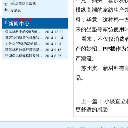
毕竟，购买一套沙发
客
横纵高端的家纺生产
服:
客
料，毕竟，这种棉一
MSN在线客服
服:
来的坐垫等家纺使用
保温材料中的K值R值...
·
2014-12-22
危害我们健康的棉垫我...
·
2014-11-14
看来，不仅仅消费
为什么PP棉的网站都...
·
2014-11-3
产的妙招，
PP棉
作为
环保材料拉动经济市场...
·
2014-9-16
空调保温棉规格以及独...
·
2014-8-25
产潮流。
苏州岚山新材料有
品。
上一篇：
小谈直立
更舒适的感受