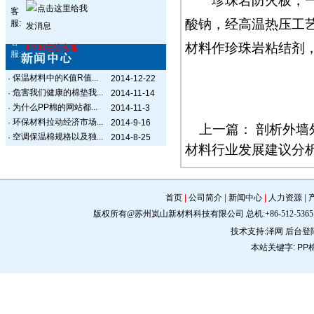
珍珠岩防火板，一般
客
酸钠，经高温热压工
服:
客
材料作珍珠岩粘结剂
MSN在线客服
服:
保温材料中的K值R值...
·
2014-12-22
危害我们健康的棉垫我...
·
2014-11-14
为什么PP棉的网站都...
·
2014-11-3
环保材料拉动经济市场...
·
2014-9-16
上一篇：
剖析外墙
空调保温棉规格以及独...
·
2014-8-25
材料行业发展建议分
首页
|
公司简介
|
新闻中心
|
人力资源
|
版权所有@苏州岚山新材料科技有限公司 总机:+86-512-5365 0309 手机:
技术支持:
泽网
后台登
本站关键字:
PP