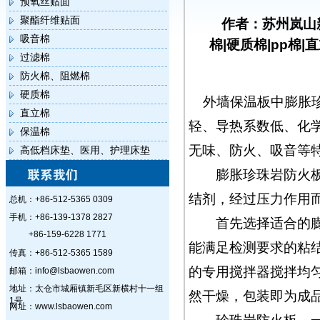
预氧丝贴面
聚酯纤维贴面
作者：苏州岚山
吸音棉
棉|硬质棉|pp棉|
过滤棉
防火棉、阻燃棉
硬质棉
外墙保温板中膨胀
直立棉
轻、导热系数低、化
保温棉
无味、防火、吸音等
高低档床垫、医用、护理床垫
膨胀珍珠岩防火板，
结剂，经过压力作用
总机：+86-512-5365 0309
手机：+86-139-1378 2827
首先选择适合的膨胀
+86-159-6228 1771
能满足检测要求的粘
传真：+86-512-5365 1589
的专用搅拌器搅拌均
邮箱：info@lsbaowen.com
地址：太仓市城厢镇新毛区新横村十一组
然干燥，包装即为成
1号
网址：www.lsbaowen.com