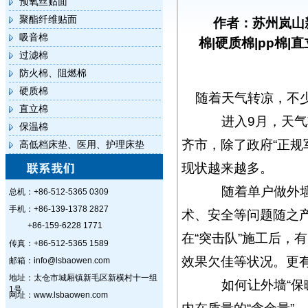
预氧丝贴面
聚酯纤维贴面
作者：苏州岚山
吸音棉
棉|硬质棉|pp棉|
过滤棉
防火棉、阻燃棉
硬质棉
随着天气转凉，不少
直立棉
进入9月，天气转
保温棉
齐市，除了政府“正规
高低档床垫、医用、护理床垫
现状越来越多。
随着单户做外墙保
总机：+86-512-5365 0309
手机：+86-139-1378 2827
术、安全等问题随之
+86-159-6228 1771
在“突击队”施工后，
传真：+86-512-5365 1589
效果欠佳等状况。更
邮箱：info@lsbaowen.com
地址：太仓市城厢镇新毛区新横村十一组
如何让外墙“保暖
1号
网址：www.lsbaowen.com