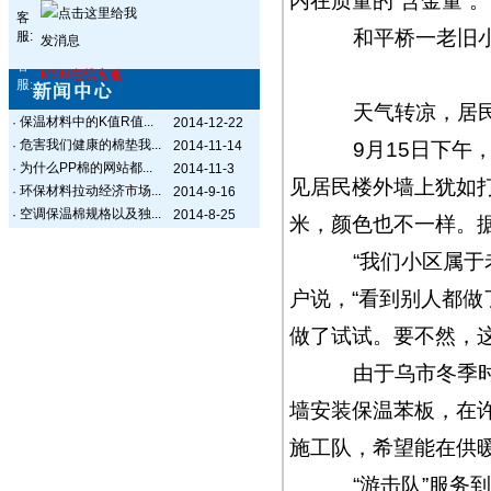
内在质量的“含金量”。
客
和平桥一老旧小
服:
客
MSN在线客服
服:
天气转凉，居民
保温材料中的K值R值...
·
2014-12-22
危害我们健康的棉垫我...
·
2014-11-14
9月15日下午，
为什么PP棉的网站都...
·
2014-11-3
见居民楼外墙上犹如
环保材料拉动经济市场...
·
2014-9-16
空调保温棉规格以及独...
·
2014-8-25
米，颜色也不一样。
“我们小区属于老
户说，“看到别人都
做了试试。要不然，这
由于乌市冬季时间
墙安装保温苯板，在
施工队，希望能在供
“游击队”服务到