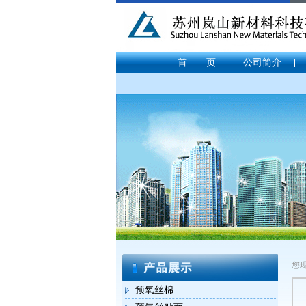
首 页
公司简介
您
预氧丝棉