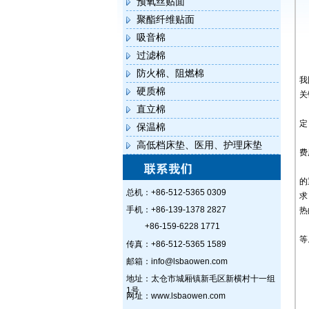
预氧丝贴面
聚酯纤维贴面
吸音棉
过滤棉
防火棉、阻燃棉
我
硬质棉
关
直立棉
新
定
保温棉
它
高低档床垫、医用、护理床垫
费
经
的
总机：+86-512-5365 0309
求
手机：+86-139-1378 2827
热
新
+86-159-6228 1771
等
传真：+86-512-5365 1589
邮箱：info@lsbaowen.com
地址：太仓市城厢镇新毛区新横村十一组
1号
网址：www.lsbaowen.com