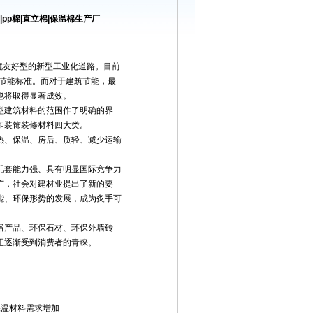
pp棉|直立棉|保温棉生产厂
境友好型的新型工业化道路。目前
5节能标准。而对于建筑节能，最
也将取得显著成效。
建筑材料的范围作了明确的界
和装饰装修材料四大类。
、保温、房后、质轻、减少运输
套能力强、具有明显国际竞争力
广，社会对建材业提出了新的要
能、环保形势的发展，成为炙手可
产品、环保石材、环保外墙砖
正逐渐受到消费者的青睐。
保温材料需求增加