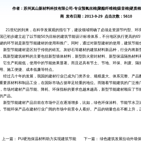
作者：苏州岚山新材料科技有限公司-专业预氧丝棉|聚酯纤维棉|吸音棉|硬质棉|
商 发布日期：2013-9-29 点击次数：5610
21世纪的到来，在科学发展观的指引下，建设领域明确了必须走资源节约型、环
国已初步建立起了以节能50为目标的建筑节能设计标准体系，不分地区执行更高的6
键的环节就是新型节能建材的使用和推广。同时，通过对新型建材的使用，建筑节能
型节能建材是区别于传统的砖瓦、灰砂石等建材的建筑材料新品种，行业内将新型
，既新型建筑材料的主要包括新型墙体材料，新型防火密封材料、新型保温隔热材料
生产耗能低，使用中的节能效果显著。而且还具有节土、节地、环保、利废、隔热
用、施工便捷、成本低廉等特点。
过几十年的发展，我国的建材行业已成为门类齐全、规模庞大、体系完整、产品配
重要原材料和制品工业，在国际市场占据举足轻重的地位。而随着节能建筑的广泛推
，市场对建材产品节能、降耗、环保指标的要求也越来越高，新型节能建材顺应了节
的产品。
型节能建材产品目前在市场中正在逐渐增多，比如，绿色环保涂料、节能节水卫浴
。节能环保产品在建材行业广阔的市场中前景令人看好。产品的销量也在不断上升，
上一篇：
PU硬泡保温材料助力实现建筑节能
下一篇：
绿色建筑发展拉动外墙