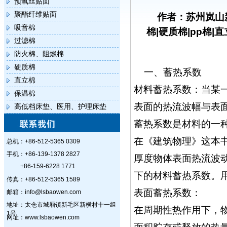
预氧丝贴面
聚酯纤维贴面
作者：苏州岚山
吸音棉
棉|硬质棉|pp棉|
过滤棉
防火棉、阻燃棉
硬质棉
一、蓄热系数
直立棉
材料蓄热系数：当某
保温棉
表面的热流波幅与表
高低档床垫、医用、护理床垫
蓄热系数是材料的一
在《建筑物理》这本
总机：+86-512-5365 0309
手机：+86-139-1378 2827
厚度物体表面热流波动
+86-159-6228 1771
下的材料蓄热系数。用S
传真：+86-512-5365 1589
表面蓄热系数：
邮箱：info@lsbaowen.com
地址：太仓市城厢镇新毛区新横村十一组
在周期性热作用下，
1号
网址：www.lsbaowen.com