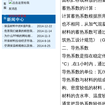
面积贮存或释放的热
客
蓄热系数的计算：
服:
客
计算蓄热系数根据所
MSN在线客服
服:
也不相同，从加气混凝土
保温材料中的K值R值...
·
2014-12-22
危害我们健康的棉垫我...
·
2014-11-14
材料的蓄热系数可通
为什么PP棉的网站都...
·
2014-11-3
筑热工设计规范》（GB
环保材料拉动经济市场...
·
2014-9-16
空调保温棉规格以及独...
·
2014-8-25
二、导热系数
导热系数是指在稳定传
°C）,在1小时内，
导热系数的单位：瓦/米
导热系数与材料的组
构、密度较低的材料
材料的含水率、温度
通常把导热系数较低的