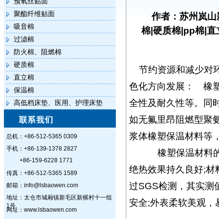
预氧丝贴面
聚酯纤维贴面
作者：苏州岚山
吸音棉
棉|硬质棉|pp棉|
过滤棉
防火棉、阻燃棉
硬质棉
节约资源和减少对
直立棉
色化方向发展： 橡
保温棉
全性及耐久性等。同
高低档床垫、医用、护理床垫
如无氟里昂阻燃型聚
浆体橡塑保温材料等
总机：+86-512-5365 0309
手机：+86-139-1378 2827
橡塑保温材料的特
+86-159-6228 1771
绝热效果持久良好;
传真：+86-512-5365 1589
过SGS检测，其实
邮箱：info@lsbaowen.com
地址：太仓市城厢镇新毛区新横村十一组
安全;外表柔软美观
1号
网址：www.lsbaowen.com