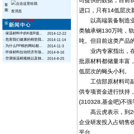
司提供的数据，目前我
客
进口，只有14低层次
服:
客
以高端装备制造业为
MSN在线客服
服:
类轴承钢130万吨，
保温材料中的K值R值...
·
2014-12-22
危害我们健康的棉垫我...
·
2014-11-14
吨。但目前这类产品
为什么PP棉的网站都...
·
2014-11-3
业内专家指出，在新
环保材料拉动经济市场...
·
2014-9-16
空调保温棉规格以及独...
·
2014-8-25
批原材料都储量丰富
低层次的蝇头小利。
工信部原材料司副司
供专项资金进行扶持
(310328,基金吧)不
高云虎表示，到20
企业研发投入占销售
平台