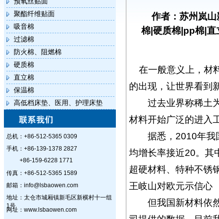
预氧丝贴面
聚酯纤维贴面
作者：苏州岚山
吸音棉
棉|硬质棉|pp棉|
过滤棉
防火棉、阻燃棉
硬质棉
在一般意义上，材
直立棉
的出现，让世界看到
保温棉
过去业界称稀土为工
高低档床垫、医用、护理床垫
材料开始广泛的进入
据悉，2010年我国
总机：+86-512-5365 0309
手机：+86-139-1378 2827
均增长率接近20。
+86-159-6228 1771
超硬材料、特种不锈
传真：+86-512-5365 1589
王岐山对欧元示信心
邮箱：info@lsbaowen.com
地址：太仓市城厢镇新毛区新横村十一组
但我国新材料依然停
1号
网址：www.lsbaowen.com