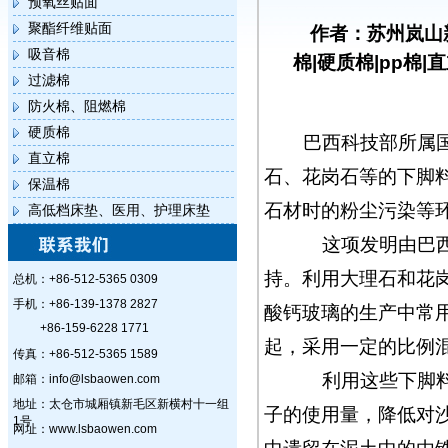
预氧丝贴面
聚酯纤维贴面
作者：苏州岚山
吸音棉
棉|硬质棉|pp棉|
过滤棉
防火棉、阻燃棉
硬质棉
巴西科技部所属国
直立棉
石、花岗石等的下脚
保温棉
石材时的粉尘污染等
高低档床垫、医用、护理床垫
这项发明由巴西军
持。利用大理石和花
总机：+86-512-5365 0309
手机：+86-139-1378 2827
酸钙玻璃的生产中常
+86-159-6228 1771
起，采用一定的比例
传真：+86-512-5365 1589
利用这些下脚料，
邮箱：info@lsbaowen.com
地址：太仓市城厢镇新毛区新横村十一组
子的使用量，降低对
1号
网址：www.lsbaowen.com