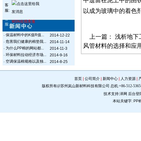
中遗留在泥土中的由
客
以成为玻璃中的着色
服:
客
MSN在线客服
服:
保温材料中的K值R值...
·
2014-12-22
上一篇：
浅析地下
危害我们健康的棉垫我...
·
2014-11-14
风管材料的选择和应
为什么PP棉的网站都...
·
2014-11-3
环保材料拉动经济市场...
·
2014-9-16
空调保温棉规格以及独...
·
2014-8-25
首页
|
公司简介
|
新闻中心
|
人力资源
|
版权所有@苏州岚山新材料科技有限公司 总机:+86-512-5365 0309 手机:
技术支持:
泽网
后台登
本站关键字:
PP