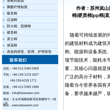
预氧丝贴面
聚酯纤维贴面
作者：苏州岚山
吸音棉
棉|硬质棉|pp棉|
过滤棉
防火棉、阻燃棉
硬质棉
随着可持续发展的
直立棉
的建筑材料成为建筑
保温棉
构、能源和设备系统
高低档床垫、医用、护理床垫
项节能技术，能耗水
要，其核心问题就是
总机：+86-512-5365 0309
手机：+86-139-1378 2827
广泛的高分子材料，
+86-159-6228 1771
随着当今世界各国有
传真：+86-512-5365 1589
备，要求越来越严，
邮箱：info@lsbaowen.com
地址：太仓市城厢镇新毛区新横村十一组
1号
网址：www.lsbaowen.com