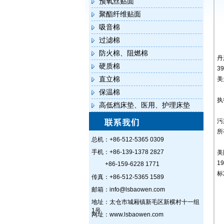
预氧丝贴面
聚酯纤维贴面
吸音棉
过滤棉
防火棉、阻燃棉
丹
硬质棉
3
直立棉
美
保温棉
执
高低档床垫、医用、护理床垫
污
所
总机：+86-512-5365 0309
手机：+86-139-1378 2827
美
1
+86-159-6228 1771
标
传真：+86-512-5365 1589
邮箱：info@lsbaowen.com
地址：太仓市城厢镇新毛区新横村十一组
1号
网址：www.lsbaowen.com