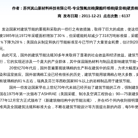
作者：苏州岚山新材料科技有限公司-专业预氧丝棉|聚酯纤维棉|吸音棉|硬质棉|
商 发布日期：2011-12-21 点击次数：6137
发达国家对建筑节能的重视和采取的一些行之有效措施，取得了巨大的成效，使这
麦1985年比1972年采暖面积增加了30％，但采暖能耗却减少了318万吨标准煤，
9％下降为28％；美国自从制定和执行节能标准至今已节约了大量资金耗费，估计到20
元。
由此可见，国外的建筑节能法规30多年来取得了显著的社会效益和经济效益。建筑
行，它的实现还涉及一个庞大的产业群体，其中保温隔热材料与制品是影响建筑节能
20世纪70年代后，国外普遍重视玻璃棉的生产和在建筑中的应用，力求大幅度
染和温室效应。国外玻璃棉工业已经有很长的历史，建筑节能用玻璃棉占绝大多数，如
有玻璃棉的81％左右，瑞典及芬兰等西欧国家80％以上的岩棉制品用于建筑节能。
国外一些发达国家早在上世纪70年代未就已经开始了建筑节能的工作，强制建筑
国在1975年第一次颁布了ASHRAE（美国采暖、制冷及空调工程协会）90—75新
977年12月官方正式颁布了《新建筑物结构中的节能法规》，并在45个州内收到很
准局及全国建筑法规和标准大会，不断在建筑节能设计等方面提出新的内容，每5年便对