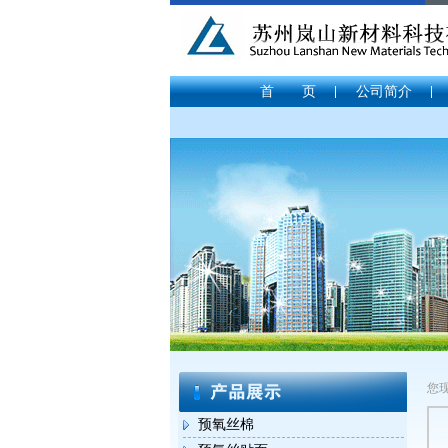
首 页
公司简介
您
预氧丝棉