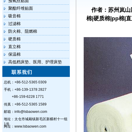
预氧丝贴面
聚酯纤维贴面
作者：苏州岚山
吸音棉
棉|硬质棉|pp棉|
过滤棉
防火棉、阻燃棉
硬质棉
直立棉
保温棉
高低档床垫、医用、护理床垫
总机：+86-512-5365 0309
手机：+86-139-1378 2827
+86-159-6228 1771
传真：+86-512-5365 1589
邮箱：info@lsbaowen.com
地址：太仓市城厢镇新毛区新横村十一组
1号
网址：www.lsbaowen.com