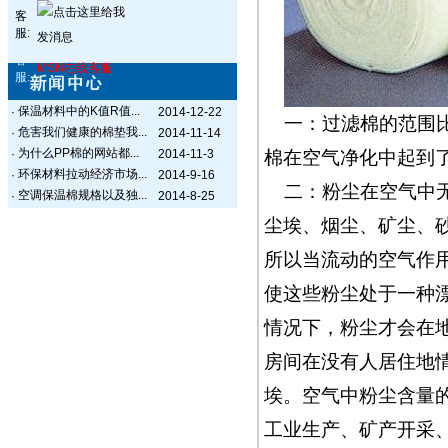
客
服:
客
MSN在线客服
服:
保温材料中的K值R值...
·
2014-12-22
一：过滤棉的范围
危害我们健康的棉垫我...
·
2014-11-14
为什么PP棉的网站都...
·
2014-11-3
棉在空气净化中起到
环保材料拉动经济市场...
·
2014-9-16
二：粉尘在空气中
空调保温棉规格以及独...
·
2014-8-25
尘埃、烟尘、矿尘、
所以当流动的空气作
使这些粉尘处于一种
情况下，粉尘才会在
房间在没有人居住地
埃。空气中粉尘含量
工业生产、矿产开采