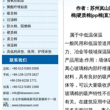
预氧丝贴面
聚酯纤维贴面
作者：苏州岚山
吸音棉
棉|硬质棉|pp棉|
过滤棉
防火棉、阻燃棉
硬质棉
属于中低温保温
直立棉
一般民用和低温管道用的
保温棉
力、冶金等领域保温
高低档床垫、医用、护理床垫
产品用途:作用：墙
离心玻璃棉内部纤维
总机：+86-512-5365 0309
手机：+86-139-1378 2827
材料，具有良好的吸
+86-159-6228 1771
体等，可以大量吸收
传真：+86-512-5365 1589
玻璃棉的吸声特性不
邮箱：info@lsbaowen.com
地址：太仓市城厢镇新毛区新横村十一组
有关。在建筑应用中
1号
网址：www.lsbaowen.com