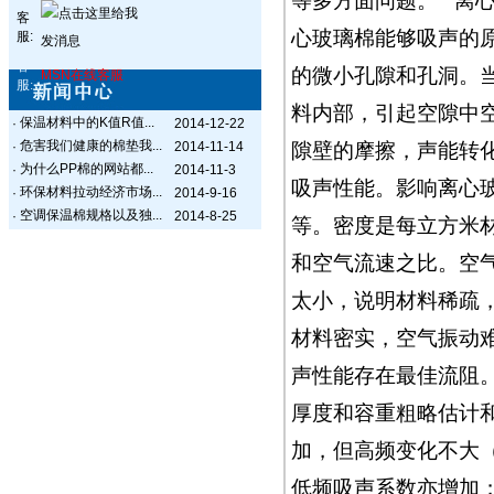
等多方面问题。 离
客
心玻璃棉能够吸声的
服:
客
的微小孔隙和孔洞。
MSN在线客服
服:
料内部，引起空隙中
保温材料中的K值R值...
·
2014-12-22
危害我们健康的棉垫我...
·
2014-11-14
隙壁的摩擦，声能转
为什么PP棉的网站都...
·
2014-11-3
吸声性能。影响离心
环保材料拉动经济市场...
·
2014-9-16
空调保温棉规格以及独...
·
2014-8-25
等。密度是每立方米
和空气流速之比。空
太小，说明材料稀疏
材料密实，空气振动
声性能存在最佳流阻
厚度和容重粗略估计
加，但高频变化不大
低频吸声系数亦增加