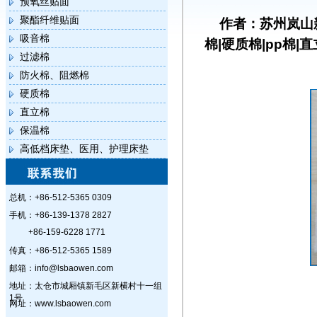
预氧丝贴面
聚酯纤维贴面
作者：苏州岚山
吸音棉
棉|硬质棉|pp棉|
过滤棉
防火棉、阻燃棉
硬质棉
直立棉
保温棉
高低档床垫、医用、护理床垫
总机：+86-512-5365 0309
手机：+86-139-1378 2827
+86-159-6228 1771
传真：+86-512-5365 1589
邮箱：info@lsbaowen.com
地址：太仓市城厢镇新毛区新横村十一组
1号
网址：www.lsbaowen.com