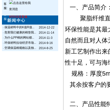
客
一、产品简介
服:
客
聚脂纤维直立
MSN在线客服
服:
保温材料中的K值R值...
·
2014-12-22
环保性能是其最
危害我们健康的棉垫我...
·
2014-11-14
为什么PP棉的网站都...
·
2014-11-3
自然而且对人体
环保材料拉动经济市场...
·
2014-9-16
空调保温棉规格以及独...
·
2014-8-25
新工艺制作出来
性十足，可与海
规格：厚度5mm
其余按客户的
二、产品性能特