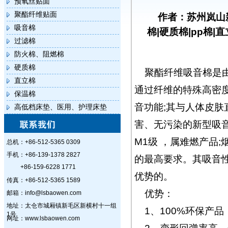
预氧丝贴面
聚酯纤维贴面
作者：苏州岚山
吸音棉
棉|硬质棉|pp棉|
过滤棉
防火棉、阻燃棉
硬质棉
聚酯纤维吸音棉是由
直立棉
通过纤维的特殊高密
保温棉
音功能;其与人体皮
高低档床垫、医用、护理床垫
害、无污染的新型吸
M1级 ，属难燃产品
总机：+86-512-5365 0309
手机：+86-139-1378 2827
的最高要求。其吸音性
+86-159-6228 1771
优势的。
传真：+86-512-5365 1589
优势：
邮箱：info@lsbaowen.com
地址：太仓市城厢镇新毛区新横村十一组
1、100%环保产品
1号
网址：www.lsbaowen.com