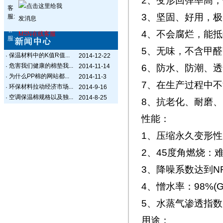
2、变形回弹率高，
客
3、坚固、好用，极
服:
客
4、不会腐烂，能
MSN在线客服
服:
5、无味，不含甲醛
保温材料中的K值R值...
·
2014-12-22
危害我们健康的棉垫我...
·
2014-11-14
6、防水、防潮、透
为什么PP棉的网站都...
·
2014-11-3
7、在生产过程中不
环保材料拉动经济市场...
·
2014-9-16
空调保温棉规格以及独...
·
2014-8-25
8、抗老化、耐磨
性能：
1、压缩永久变形性2%(
2、45度角燃烧：难燃级
3、降噪系数达到NRC≥0
4、憎水率：98%(GB/
5、水蒸气渗透指数为2.4
用途：