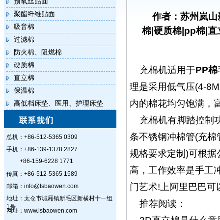
预氧丝贴面
聚酯纤维贴面
作者：苏州岚山
吸音棉
棉|硬质棉|pp棉|
过滤棉
防火棉、阻燃棉
硬质棉
充棉机适用于
PP棉
直立棉
理是采用低气压(4-8
保温棉
内的棉花均匀饱满，
高低档床垫、医用、护理床垫
充棉机有脚踏控制
条不锈钢冲棉管(充棉管
总机：+86-512-5365 0309
手机：+86-139-1378 2827
规格要求定制)可根
+86-159-6228 1771
高，工作效率是手工
传真：+86-512-5365 1589
门艺术!上阿里巴巴可
邮箱：info@lsbaowen.com
地址：太仓市城厢镇新毛区新横村十一组
推荐阅读：
1号
网址：www.lsbaowen.com