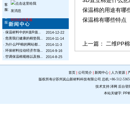
3D直立棉是什么意
客
保温棉的用途有哪
服:
客
保温棉有哪些特点
MSN在线客服
服:
保温材料中的K值R值...
·
2014-12-22
危害我们健康的棉垫我...
·
2014-11-14
上一篇：
二维PP
为什么PP棉的网站都...
·
2014-11-3
环保材料拉动经济市场...
·
2014-9-16
空调保温棉规格以及独...
·
2014-8-25
首页
|
公司简介
|
新闻中心
|
人力资源
|
版权所有@苏州岚山新材料科技有限公司 总机:+86-512-5365 0309 手机:
技术支持:
泽网
后台登
本站关键字:
PP