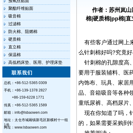
预氧丝贴面
聚酯纤维贴面
作者：苏州岚山
吸音棉
棉|硬质棉|pp棉|
过滤棉
防火棉、阻燃棉
硬质棉
有些客户通过网上
直立棉
么针刺棉好吗?究竟好
保温棉
针刺棉的孔隙度高
高低档床垫、医用、护理床垫
要用于服装辅料、医
内饰布、玩具、家居
总机：+86-512-5365 0309
手机：+86-139-1378 2827
品、音箱吸音等各种
+86-159-6228 1771
童纸尿裤、高档尿片
传真：+86-512-5365 1589
现在你知道了吗，
邮箱：info@lsbaowen.com
地址：太仓市城厢镇新毛区新横村十一组
的，如果需要采购到
1号
网址：www.lsbaowen.com