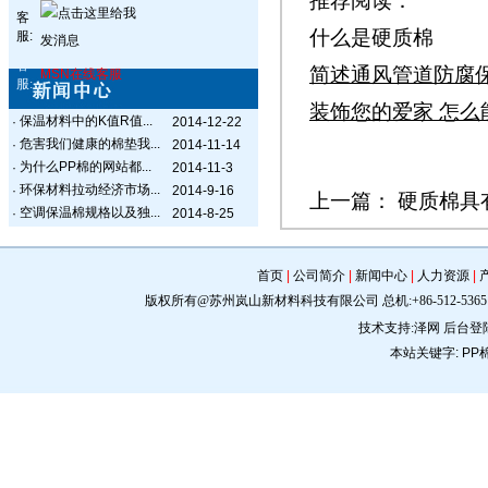
推荐阅读：
客
什么是硬质棉
服:
客
简述通风管道防腐
MSN在线客服
服:
装饰您的爱家 怎么
保温材料中的K值R值...
·
2014-12-22
危害我们健康的棉垫我...
·
2014-11-14
为什么PP棉的网站都...
·
2014-11-3
环保材料拉动经济市场...
·
2014-9-16
上一篇：
硬质棉具
空调保温棉规格以及独...
·
2014-8-25
首页
|
公司简介
|
新闻中心
|
人力资源
|
版权所有@苏州岚山新材料科技有限公司 总机:+86-512-5365 0309 手机:
技术支持:
泽网
后台登
本站关键字:
PP