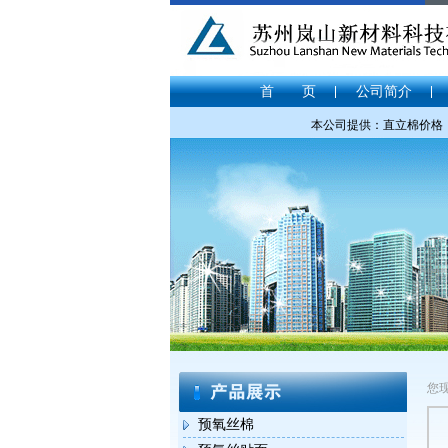
首 页
公司简介
本公司提供：直立棉价格，直
您
预氧丝棉