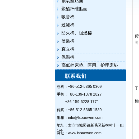
预氧丝贴面
聚酯纤维贴面
吸音棉
过滤棉
防火棉、阻燃棉
优
硬质棉
同
直立棉
保温棉
高低档床垫、医用、护理床垫
总机：+86-512-5365 0309
子
手机：+86-139-1378 2827
棉
+86-159-6228 1771
传真：+86-512-5365 1589
邮箱：info@lsbaowen.com
地址：太仓市城厢镇新毛区新横村十一组
1号
网址：www.lsbaowen.com