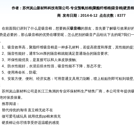
作者：苏州岚山新材料科技有限公司-专业预氧丝棉|聚酯纤维棉|吸音棉|硬质棉|
商 发布日期：2014-6-12 点击次数：8377
在前面我们讲到了
什么是吸音棉
，想要购买
吸音棉
的朋友，首先要了解吸引效果好
势是必要的，那么吸音棉的优势在哪里呢，怎么把别的吸音产品给比下去的呢?我们
。
1、吸音效率高，聚脂纤维吸音棉是一种多孔材料，若提高密度和厚度，其性能的提
2、隔音性能好，通常5cm厚的隔音棉就能满足普通场合的隔音要求;
3、环保性能优良，是直接可以和人体皮肤接触;
4、防水性能好，水浸后排水性强，吸音性能不下降，形态不变;
5、使用寿命长，防霉;
6、安装方便、便利、经济实惠：可用普通文具用刀划断，喷上粘贴剂即可粘到墙壁
;
苏州岚山新材料公司是长江三角洲的专业环保材料生产销售厂商，本公司常年提供
绝对保质保量。
推荐阅读：
替代传统的海绵 直立棉无处不在
做可爱毛绒玩具 就用优质pp棉来填充
硬质棉让你尽情享受舒适温暖的感觉