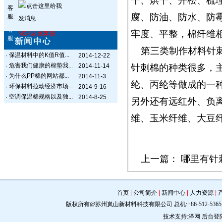
干、烘干、开松、梳
客
腐、防油、防水、防
服:
客
牢度、平整，棉纤维
MSN在线客服
服:
第三类制作材料针
保温材料中的K值R值...
·
2014-12-22
危害我们健康的棉垫我...
·
2014-11-14
针刺棉的种类很多，
为什么PP棉的网站都...
·
2014-11-3
纶、丙纶等做成的一
环保材料拉动经济市场...
·
2014-9-16
空调保温棉规格以及独...
·
2014-8-25
另外还有远红外、负
维、玉米纤维、大豆
上一篇：
哪里有针
首页
|
公司简介
|
新闻中心
|
人力资源
|
版权所有@苏州岚山新材料科技有限公司 总机:+86-512-5365 0309 手机:
技术支持:
泽网
后台登