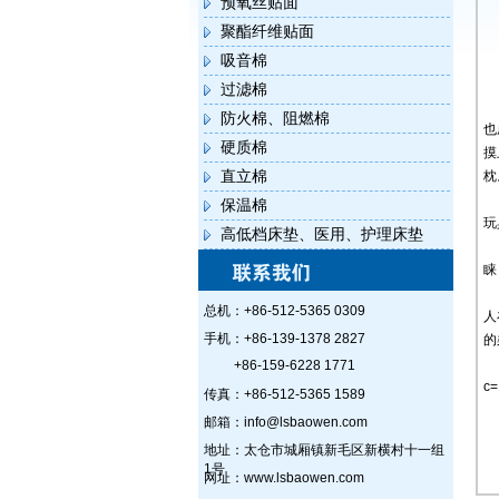
预氧丝贴面
聚酯纤维贴面
吸音棉
过滤棉
防火棉、阻燃棉
也
硬质棉
摸
直立棉
枕
保温棉
玩
高低档床垫、医用、护理床垫
睐
总机：+86-512-5365 0309
人
手机：+86-139-1378 2827
的
+86-159-6228 1771
c=
传真：+86-512-5365 1589
邮箱：info@lsbaowen.com
地址：太仓市城厢镇新毛区新横村十一组
1号
网址：www.lsbaowen.com