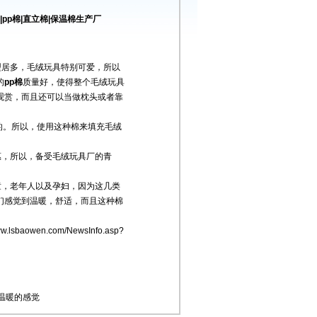
pp棉|直立棉|保温棉生产厂
型居多，毛绒玩具特别可爱，所以
的
pp棉
质量好，使得整个毛绒玩具
观赏，而且还可以当做枕头或者靠
的。所以，使用这种棉来填充毛绒
惠，所以，备受毛绒玩具厂的青
童，老年人以及孕妇，因为这几类
们感觉到温暖，舒适，而且这种棉
www.lsbaowen.com/NewsInfo.asp?
温暖的感觉