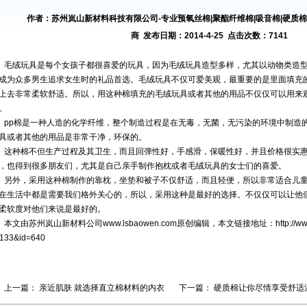
作者：苏州岚山新材料科技有限公司-专业预氧丝棉|聚酯纤维棉|吸音棉|硬质棉|
商 发布日期：2014-4-25 点击次数：7141
毛绒玩具是每个女孩子都很喜爱的玩具，因为毛绒玩具造型多样，尤其以动物类造
成为众多男生追求女生时的礼品首选。毛绒玩具不仅可爱美观，最重要的是里面填充
上去非常柔软舒适。所以，用这种棉填充的毛绒玩具或者其他的用品不仅仅可以用来
。
pp棉是一种人造的化学纤维，整个制造过程是在无毒，无菌，无污染的环境中制造
具或者其他的用品是非常干净，环保的。
这种棉不但生产过程及其卫生，而且回弹性好，手感滑，保暖性好，并且价格很实
，也得到很多朋友们，尤其是自己亲手制作抱枕或者毛绒玩具的女士们的喜爱。
另外，采用这种棉制作的靠枕，坐垫和被子不仅舒适，而且轻便，所以非常适合儿
在生活中都是需要我们格外关心的，所以，采用这种是最好的选择。不仅仅可以让他
柔软度对他们来说是最好的。
本文由苏州岚山新材料公司
www.lsbaowen.com
原创编辑，本文链接地址：
http://
133&id=640
上一篇：
亲近肌肤 就选择直立棉材料的内衣
下一篇：
硬质棉让你尽情享受舒适