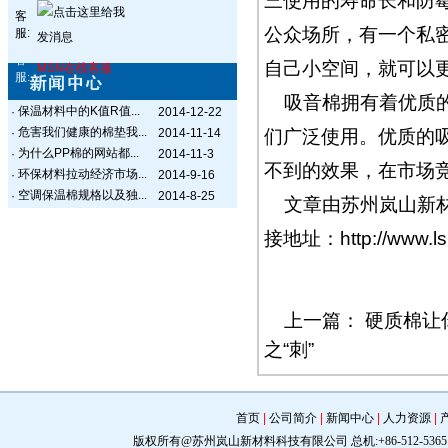
三使用的寿命长和防
客
公众场所，有一个私
服:
客
自己小空间，就可以
MSN在线客服
服:
吸音棉拥有着优质
保温材料中的K值R值...
·
2014-12-22
危害我们健康的棉垫我...
·
2014-11-14
们广泛使用。优质的
为什么PP棉的网站都...
·
2014-11-3
不到的效果，在市场
环保材料拉动经济市场...
·
2014-9-16
空调保温棉规格以及独...
·
2014-8-25
文章由苏州岚山新
接地址：
http://www.
上一篇：
硬质棉让
之“刺”
首页
|
公司简介
|
新闻中心
|
人力资源
|
版权所有@苏州岚山新材料科技有限公司 总机:+86-512-5365 0309 手机: