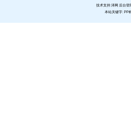
技术支持:
泽网
后台登
本站关键字:
PP