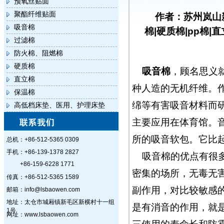
预氧丝贴面
聚酯纤维贴面
作者：苏州岚山
吸音棉
棉|硬质棉|pp棉|
过滤棉
防火棉、阻燃棉
硬质棉
吸音棉
，顾名思义
直立棉
种人造的无机纤维。
保温棉
绵等有害吸音材料而
高低档床垫、医用、护理床垫
主要应用在体育馆。
所的吸音软包。它比
总机：+86-512-5365 0309
手机：+86-139-1378 2827
吸音棉的优点有很
+86-159-6228 1771
密集的场所，无毒无
传真：+86-512-5365 1589
副作用，对比较敏感
邮箱：info@lsbaowen.com
地址：太仓市城厢镇新毛区新横村十一组
是有消音的作用，就
1号
网址：www.lsbaowen.com