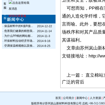
卫生和安全，故被应
客
可想而知，PP棉
服:
客
通的人造化学纤维，
MSN在线客服
服:
言而喻。此外，要想
保温材料中的K值R值...
·
2014-12-22
危害我们健康的棉垫我...
·
2014-11-14
场秩序和对其产品质
为什么PP棉的网站都...
·
2014-11-3
其谋福利。
环保材料拉动经济市场...
·
2014-9-16
空调保温棉规格以及独...
·
2014-8-25
文章由苏州岚山新材料公
文链接地址：
http://
上一篇：
直立棉站
广泛的背后
首页
|
公司简介
|
新闻中心
|
人力资源
|
版权所有@苏州岚山新材料科技有限公司 总机:+86-512-5365 0309 手机: