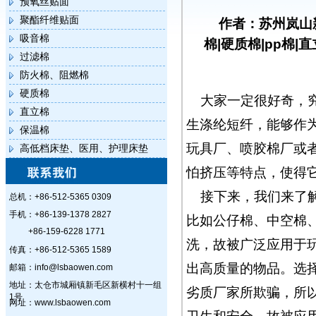
预氧丝贴面
聚酯纤维贴面
作者：苏州岚山
吸音棉
棉|硬质棉|pp棉|
过滤棉
防火棉、阻燃棉
硬质棉
大家一定很好奇，
直立棉
生涤纶短纤，能够作
保温棉
玩具厂、喷胶棉厂或
高低档床垫、医用、护理床垫
怕挤压等特点，使得
接下来，我们来了
总机：+86-512-5365 0309
手机：+86-139-1378 2827
比如公仔棉、中空棉
+86-159-6228 1771
洗，故被广泛应用于
传真：+86-512-5365 1589
出高质量的物品。选
邮箱：info@lsbaowen.com
地址：太仓市城厢镇新毛区新横村十一组
劣质厂家所欺骗，所
1号
网址：www.lsbaowen.com