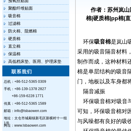
预氧丝贴面
聚酯纤维贴面
作者：苏州岚山
吸音棉
棉|硬质棉|pp棉|
过滤棉
防火棉、阻燃棉
硬质棉
环保
吸音棉
是岚山
直立棉
采用的吸音隔音材料，
保温棉
制作而成，这种材料
高低档床垫、医用、护理床垫
棉是单层结构的吸音
门，地板以及车身都
总机：+86-512-5365 0309
手机：+86-139-1378 2827
隔音减振
+86-159-6228 1771
环保吸音棉对吸音
传真：+86-512-5365 1589
可知，环保吸音棉对
邮箱：info@lsbaowen.com
地址：太仓市城厢镇新毛区新横村十一组
与风噪都有良好的吸
1号
网址：www.lsbaowen.com