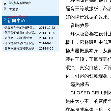
环保吸音棉的最佳
客
隔音王等减振板，然
服:
客
好的隔音减振的效果
MSN在线客服
服:
音响效果
保温材料中的K值R值...
·
2014-12-22
危害我们健康的棉垫我...
·
2014-11-14
环保吸音棉在设计
为什么PP棉的网站都...
·
2014-11-3
板上，它将吸引中低
环保材料拉动经济市场...
·
2014-9-16
空调保温棉规格以及独...
·
2014-8-25
扬声器振膜本身，从
装在车顶，车底等部
混浊，真实自然。环
化而引起的驻波现象
隔热保温
CLOSED CE
是由大小不一的密闭
在车身或车体上后，