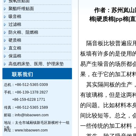
预氧丝贴面
聚酯纤维贴面
作者：苏州岚山
吸音棉
棉|硬质棉|pp棉|
过滤棉
防火棉、阻燃棉
硬质棉
隔音板比较普遍应
直立棉
板墙有许多的是使用
保温棉
易产生噪音的场所都
高低档床垫、医用、护理床垫
果，在于它的加工材
其实隔间板的生产
总机：+86-512-5365 0309
手机：+86-139-1378 2827
有玻璃棉，但是这两
+86-159-6228 1771
的问题。比如材料本
传真：+86-512-5365 1589
间比较短等。总之，
邮箱：info@lsbaowen.com
地址：太仓市城厢镇新毛区新横村十一组
一些传统的加工材料
1号
网址：www.lsbaowen.com