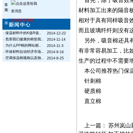
首先，除了吸音效
客
材料加工出来的隔音
服:
客
相对于具有同样吸音
MSN在线客服
服:
而且玻璃纤纤则没有
保温材料中的K值R值...
·
2014-12-22
危害我们健康的棉垫我...
·
2014-11-14
另外，吸音棉还具
为什么PP棉的网站都...
·
2014-11-3
有非常容易加工，比
环保材料拉动经济市场...
·
2014-9-16
空调保温棉规格以及独...
·
2014-8-25
生产的过程中不需要
本公司推荐热门保
针刺棉
硬质棉
直立棉
上一篇：
苏州岚山