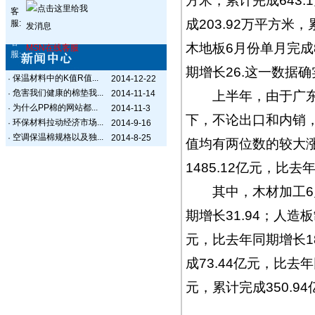
方米，累计完成643
客
成203.92万平方米
服:
客
木地板6月份单月完成8
MSN在线客服
服:
期增长26.这一数据
保温材料中的K值R值...
·
2014-12-22
危害我们健康的棉垫我...
·
2014-11-14
上半年，由于广东木
为什么PP棉的网站都...
·
2014-11-3
下，不论出口和内销
环保材料拉动经济市场...
·
2014-9-16
空调保温棉规格以及独...
·
2014-8-25
值均有两位数的较大涨
1485.12亿元，比去年
其中，木材加工6月单
期增长31.94；人造板
元，比去年同期增长18
成73.44亿元，比去
元，累计完成350.94