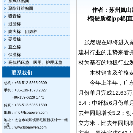
预氧丝贴面
聚酯纤维贴面
作者：苏州岚山
吸音棉
棉|硬质棉|pp棉|
过滤棉
防火棉、阻燃棉
硬质棉
虽然现在即将进入
直立棉
建材行业的走势来看
保温棉
材为基石的地板行业
高低档床垫、医用、护理床垫
木材销售及价格
今年上半年，广东木
总机：+86-512-5365 0309
手机：+86-139-1378 2827
月份单月完成12.63
+86-159-6228 1771
5.4；中纤板6月份单
传真：+86-512-5365 1589
去年同期增长5.2；刨
邮箱：info@lsbaowen.com
地址：太仓市城厢镇新毛区新横村十一组
立方米，比去年同期增长
1号
网址：www.lsbaowen.com