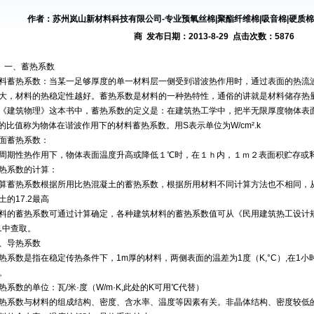
作者：苏州岚山新材料科技有限公司-专业预氧丝棉|聚酯纤维棉|吸音棉|硬质棉|
商 发布日期：2013-8-29 点击次数：5876
一、蓄热系数
料蓄热系数：当某一足够厚度的单一材料层一侧受到谐波热作用时，通过表面的热流
大，材料的热稳定性越好。蓄热系数是材料的一种热特性，通俗的讲就是材料储存热
《建筑物理》这本书中，蓄热系数的定义是：在建筑热工学中，把半无限厚度物体表面
f的比值称为物体在谐波作用下的材料蓄热系数。用S表示单位为W/cm².k
面蓄热系数：
周期性热作用下，物体表面温度升高或降低１℃时，在１ｈ内，１ｍ２表面积贮存或
热系数的计算：
算蓄热系数根据所用比热混凝土的蓄热系数，根据所用材料不同计算方法也不相同，从加
土的17.2最高
料的蓄热系数可通过计算确定，各种建筑材料的蓄热系数值可从《民用建筑热工设计规范
.1中查取。
、导热系数
热系数是指在稳定传热条件下，1m厚的材料，两侧表面的温差为1度（K,°C）,在1
。
热系数的单位：瓦/米·度（W/m·K,此处的K可用℃代替）
热系数与材料的组成结构、密度、含水率、温度等因素有关。非晶体结构、密度较低