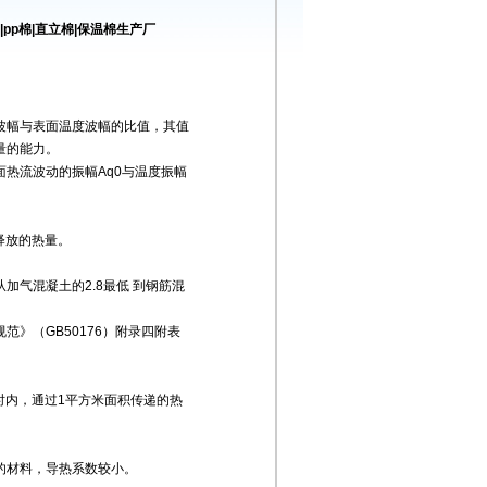
pp棉|直立棉|保温棉生产厂
波幅与表面温度波幅的比值，其值
量的能力。
热流波动的振幅Aq0与温度振幅
释放的热量。
气混凝土的2.8最低 到钢筋混
》（GB50176）附录四附表
小时内，通过1平方米面积传递的热
的材料，导热系数较小。