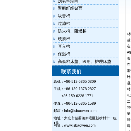
预氧丝贴面
聚酯纤维贴面
吸音棉
过滤棉
防火棉、阻燃棉
材
硬质棉
越
直立棉
在
A
保温棉
表
高低档床垫、医用、护理床垫
在
蓄
计
总机：+86-512-5365 0309
凝
手机：+86-139-1378 2827
材
4
+86-159-6228 1771
二
传真：+86-512-5365 1589
导
邮箱：info@lsbaowen.com
量
地址：太仓市城厢镇新毛区新横村十一组
导
1号
网址：www.lsbaowen.com
导