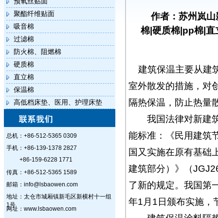
预氧丝贴面
聚酯纤维贴面
作者：苏州岚山
吸音棉
棉|硬质棉|pp棉|
过滤棉
防火棉、阻燃棉
硬质棉
建筑保温主要从建
直立棉
室外散发的措施，对
保温棉
隔热保温，防止热量散
高低档床垫、医用、护理床垫
我国法律对新建筑规
能标准：《民用建筑节能
总机：+86-512-5365 0309
手机：+86-139-1378 2827
国又实施在原有基础
+86-159-6228 1771
建筑部分）》（JGJ
传真：+86-512-5365 1589
了新的规定。我国第一
邮箱：info@lsbaowen.com
地址：太仓市城厢镇新毛区新横村十一组
年1月1日颁布实施，
1号
网址：www.lsbaowen.com