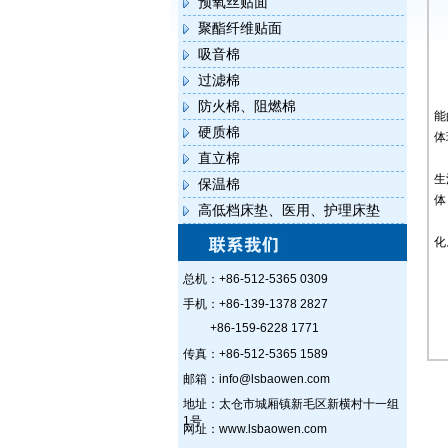
预氧丝贴面
聚酯纤维贴面
吸音棉
过滤棉
防火棉、阻燃棉
能
硬质棉
体
直立棉
生
保温棉
体
高低档床垫、医用、护理床垫
化
总机：+86-512-5365 0309
手机：+86-139-1378 2827
+86-159-6228 1771
传真：+86-512-5365 1589
邮箱：info@lsbaowen.com
地址：太仓市城厢镇新毛区新横村十一组
1号
网址：www.lsbaowen.com