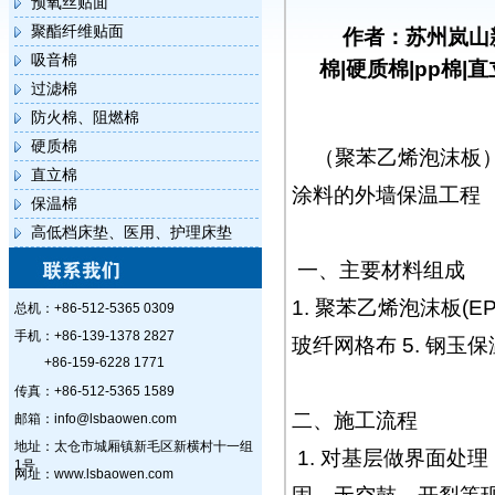
预氧丝贴面
聚酯纤维贴面
作者：苏州岚山
吸音棉
棉|硬质棉|pp棉|
过滤棉
防火棉、阻燃棉
硬质棉
（聚苯乙烯泡沫板
直立棉
涂料的外墙保温工程
保温棉
高低档床垫、医用、护理床垫
一、主要材料组成
1. 聚苯乙烯泡沫板(EP
总机：+86-512-5365 0309
手机：+86-139-1378 2827
玻纤网格布 5. 钢玉保
+86-159-6228 1771
传真：+86-512-5365 1589
二、施工流程
邮箱：info@lsbaowen.com
地址：太仓市城厢镇新毛区新横村十一组
1. 对基层做界面处
1号
网址：www.lsbaowen.com