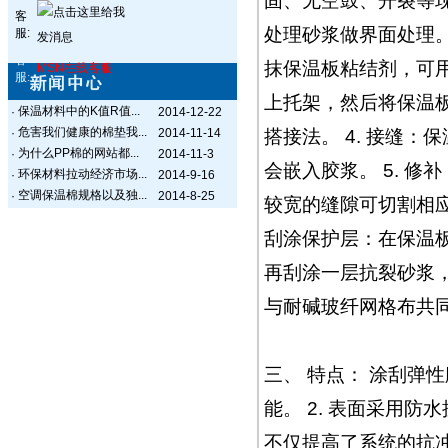
固、无空鼓、开裂等
客
处理砂浆做界面处理。
服:
客
抹保温板粘结剂，可用
MSN在线客服
服:
上托架，然后将保温板
保温材料中的K值R值...
·
2014-12-22
危害我们健康的棉垫我...
·
2014-11-14
搭接法。 4. 接缝
为什么PP棉的网站都...
·
2014-11-3
会嵌入胶浆。 5. 
环保材料拉动经济市场...
·
2014-9-16
空调保温棉规格以及独...
·
2014-8-25
较宽的缝隙可切割相应
刮涂保护层：在保温
再刮涂一层抗裂砂浆
与耐碱玻纤网格布共
三、 特点： 涂刮弹
能。 2. 表面采用
不仅提高了系统的抗冲