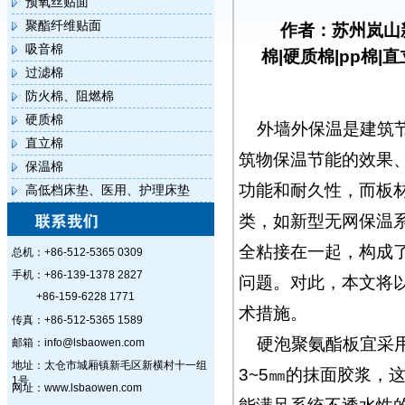
预氧丝贴面
聚酯纤维贴面
作者：苏州岚山
吸音棉
棉|硬质棉|pp棉|
过滤棉
防火棉、阻燃棉
硬质棉
外墙外保温是建筑
直立棉
筑物保温节能的效果
保温棉
功能和耐久性，而板
高低档床垫、医用、护理床垫
类，如新型无网保温
全粘接在一起，构成
总机：+86-512-5365 0309
手机：+86-139-1378 2827
问题。对此，本文将
+86-159-6228 1771
术措施。
传真：+86-512-5365 1589
硬泡聚氨酯板宜采
邮箱：info@lsbaowen.com
地址：太仓市城厢镇新毛区新横村十一组
3~5㎜的抹面胶浆，
1号
网址：www.lsbaowen.com