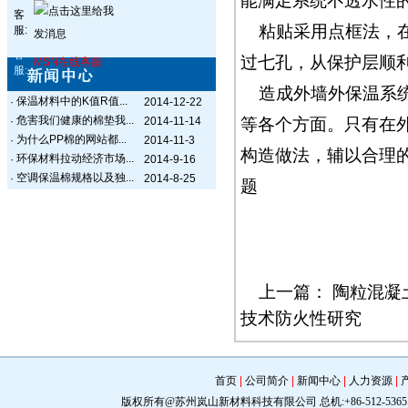
能满足系统不透水性
客
粘贴采用点框法，
服:
客
过七孔，从保护层顺
MSN在线客服
服:
造成外墙外保温系
保温材料中的K值R值...
·
2014-12-22
危害我们健康的棉垫我...
·
2014-11-14
等各个方面。只有在
为什么PP棉的网站都...
·
2014-11-3
构造做法，辅以合理
环保材料拉动经济市场...
·
2014-9-16
空调保温棉规格以及独...
·
2014-8-25
题
上一篇：
陶粒混凝
技术防火性研究
首页
|
公司简介
|
新闻中心
|
人力资源
|
版权所有@苏州岚山新材料科技有限公司 总机:+86-512-5365 0309 手机: