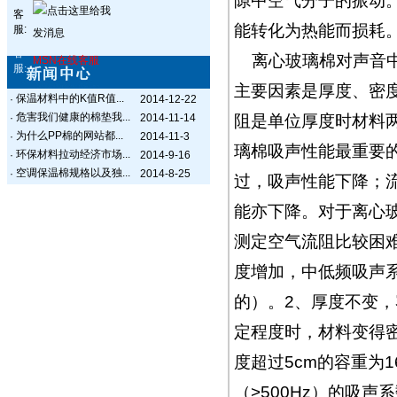
隙中空气分子的振动
客
能转化为热能而损耗
服:
客
离心玻璃棉对声音中
MSN在线客服
服:
主要因素是厚度、密
保温材料中的K值R值...
·
2014-12-22
危害我们健康的棉垫我...
·
2014-11-14
阻是单位厚度时材料
为什么PP棉的网站都...
·
2014-11-3
璃棉吸声性能最重要
环保材料拉动经济市场...
·
2014-9-16
空调保温棉规格以及独...
·
2014-8-25
过，吸声性能下降；
能亦下降。对于离心
测定空气流阻比较困
度增加，中低频吸声
的）。2、厚度不变
定程度时，材料变得
度超过5cm的容重为1
（>500Hz）的吸