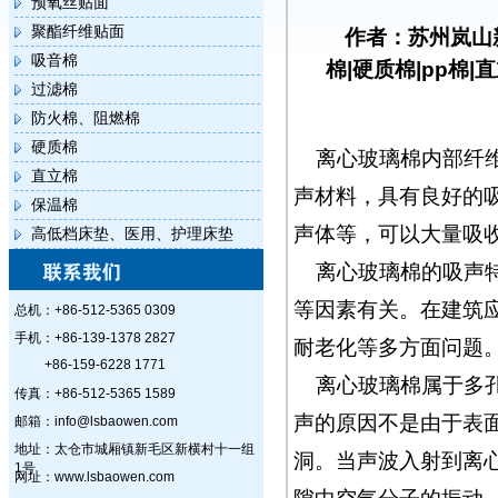
预氧丝贴面
聚酯纤维贴面
作者：苏州岚山
吸音棉
棉|硬质棉|pp棉|
过滤棉
防火棉、阻燃棉
硬质棉
离心玻璃棉内部纤
直立棉
声材料，具有良好的
保温棉
声体等，可以大量吸
高低档床垫、医用、护理床垫
离心玻璃棉的吸声特
等因素有关。在建筑
总机：+86-512-5365 0309
手机：+86-139-1378 2827
耐老化等多方面问题
+86-159-6228 1771
离心玻璃棉属于多孔
传真：+86-512-5365 1589
声的原因不是由于表
邮箱：info@lsbaowen.com
地址：太仓市城厢镇新毛区新横村十一组
洞。当声波入射到离
1号
网址：www.lsbaowen.com