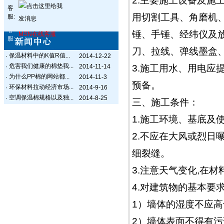
2.主要施工设备及施
客
用切割工具、角磨机
服:
客
锤、手锤、经纬仪及
MSN在线客服
服:
刀、拉线、弹线墨盒
保温材料中的K值R值...
·
2014-12-22
危害我们健康的棉垫我...
·
2014-11-14
3.施工用水、用电应
为什么PP棉的网站都...
·
2014-11-3
预备。
环保材料拉动经济市场...
·
2014-9-16
空调保温棉规格以及独...
·
2014-8-25
三、施工条件：
1.施工环境、基底及
2.不应在大风或烈日
细裂缝。
3.注意天气变化,在
4.对建筑物的基本要
1）墙体的湿度不应
2）墙体表面不得有