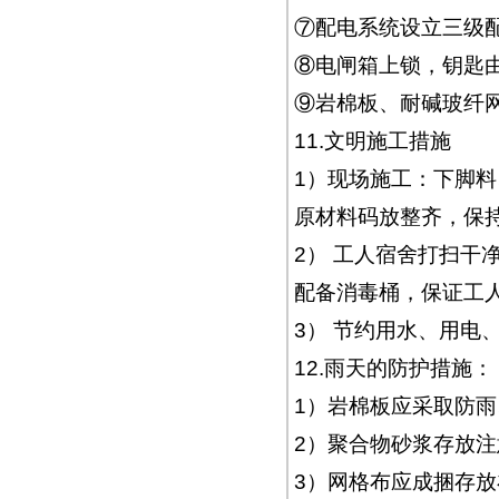
⑦配电系统设立三级
⑧电闸箱上锁，钥匙
⑨岩棉板、耐碱玻纤
11.文明施工措施
1）现场施工：下脚
原材料码放整齐，保
2） 工人宿舍打扫干
配备消毒桶，保证工
3） 节约用水、用电
12.雨天的防护措施：
1）岩棉板应采取防
2）聚合物砂浆存放
3）网格布应成捆存