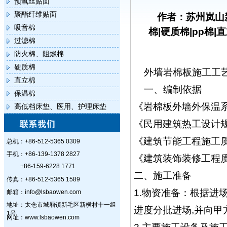
预氧丝贴面
聚酯纤维贴面
作者：苏州岚山
吸音棉
棉|硬质棉|pp棉|
过滤棉
防火棉、阻燃棉
硬质棉
外墙岩棉板施工工
直立棉
一、编制依据
保温棉
《岩棉板外墙外保温
高低档床垫、医用、护理床垫
《民用建筑热工设计规范
《建筑节能工程施工质量
总机：+86-512-5365 0309
手机：+86-139-1378 2827
《建筑装饰装修工程质量
+86-159-6228 1771
二、施工准备
传真：+86-512-5365 1589
1.物资准备：根据进
邮箱：info@lsbaowen.com
地址：太仓市城厢镇新毛区新横村十一组
进度分批进场,并向
1号
网址：www.lsbaowen.com