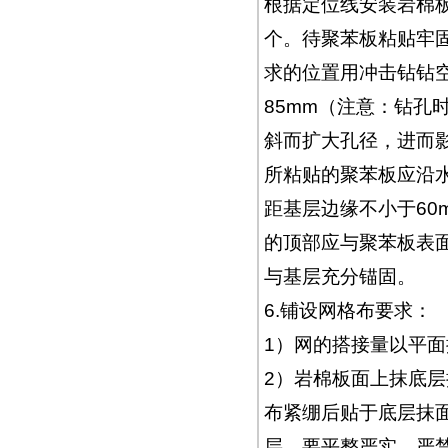
根据定位线安装岩棉板
个。待聚苯板粘贴牢
求的位置用冲击钻钻空
85mm（注意：钻孔
斜而扩大孔径，进而
所粘贴的聚苯板应沿水
距基层边缘不小于60
的顶部应与聚苯板表
与基层充分锚固。
6.铺设网格布要求：
1）网的搭接量以平面
2）岩棉板面上抹底层
布紧绷后贴于底层抹
层，要平整严实，严