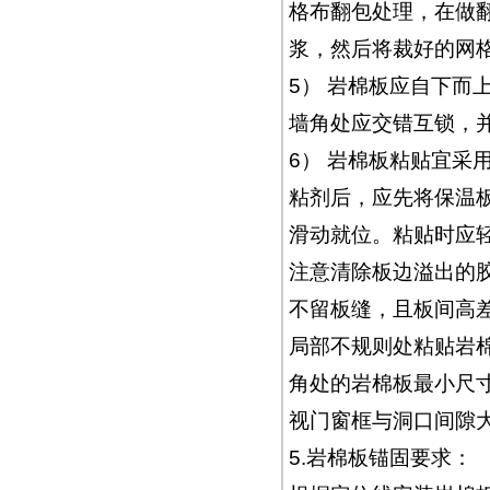
格布翻包处理，在做
浆，然后将裁好的网
5） 岩棉板应自下而
墙角处应交错互锁，
6） 岩棉板粘贴宜采
粘剂后，应先将保温
滑动就位。粘贴时应
注意清除板边溢出的
不留板缝，且板间高差
局部不规则处粘贴岩
角处的岩棉板最小尺寸
视门窗框与洞口间隙大
5.岩棉板锚固要求：