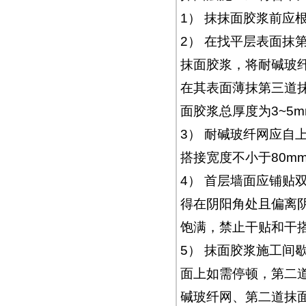
1） 抹抹面胶浆前应
2） 在找平层表面抹
抹面胶浆，将耐碱玻
在其表面薄抹第三道
面胶浆总厚度为3~5
3） 耐碱玻纤网应自
搭接宽度不小于80m
4） 首层墙面应铺贴
得在阴阳角处且偏离阴
饱满，禁止干贴和干
5） 抹面胶浆施工间
面上如需停顿，第二
碱玻纤网、第二道抹面