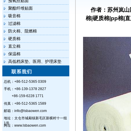
预氧丝贴面
聚酯纤维贴面
作者：苏州岚山
吸音棉
棉|硬质棉|pp棉|
过滤棉
防火棉、阻燃棉
硬质棉
直立棉
保温棉
高低档床垫、医用、护理床垫
总机：+86-512-5365 0309
手机：+86-139-1378 2827
+86-159-6228 1771
传真：+86-512-5365 1589
邮箱：info@lsbaowen.com
地址：太仓市城厢镇新毛区新横村十一组
1号
网址：www.lsbaowen.com