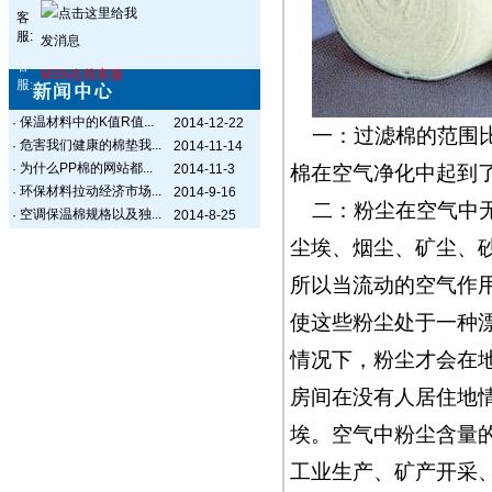
客
服:
客
MSN在线客服
服:
保温材料中的K值R值...
·
2014-12-22
一：过滤棉的范围
危害我们健康的棉垫我...
·
2014-11-14
为什么PP棉的网站都...
·
2014-11-3
棉在空气净化中起到
环保材料拉动经济市场...
·
2014-9-16
二：粉尘在空气中
空调保温棉规格以及独...
·
2014-8-25
尘埃、烟尘、矿尘、
所以当流动的空气作
使这些粉尘处于一种
情况下，粉尘才会在
房间在没有人居住地
埃。空气中粉尘含量
工业生产、矿产开采