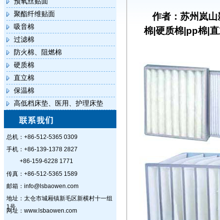
预氧丝贴面
聚酯纤维贴面
作者：苏州岚山
吸音棉
棉|硬质棉|pp棉|
过滤棉
防火棉、阻燃棉
硬质棉
直立棉
保温棉
高低档床垫、医用、护理床垫
总机：+86-512-5365 0309
手机：+86-139-1378 2827
+86-159-6228 1771
传真：+86-512-5365 1589
邮箱：info@lsbaowen.com
地址：太仓市城厢镇新毛区新横村十一组
1号
网址：www.lsbaowen.com