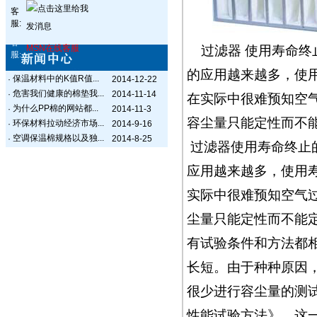
客
服:
客
MSN在线客服
过滤器 使用寿命终
服:
的应用越来越多，使
保温材料中的K值R值...
·
2014-12-22
危害我们健康的棉垫我...
·
2014-11-14
在实际中很难预知空
为什么PP棉的网站都...
·
2014-11-3
容尘量只能定性而不
环保材料拉动经济市场...
·
2014-9-16
空调保温棉规格以及独...
·
2014-8-25
过滤器使用寿命终止
应用越来越多，使用
实际中很难预知空气
尘量只能定性而不能
有试验条件和方法都
长短。由于种种原因
很少进行容尘量的测试
性能试验方法》，这