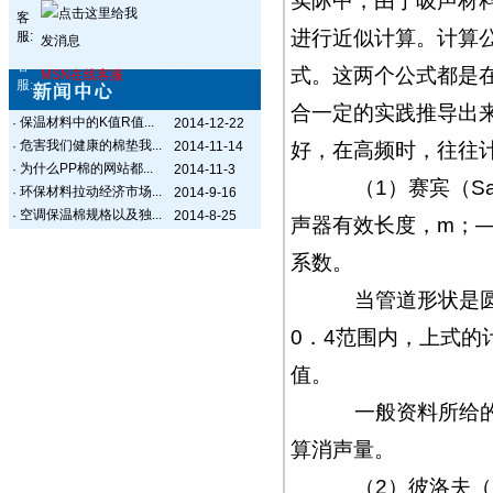
实际中，由于吸声材
客
进行近似计算。计算
服:
客
式。这两个公式都是
MSN在线客服
服:
合一定的实践推导出
保温材料中的K值R值...
·
2014-12-22
危害我们健康的棉垫我...
·
2014-11-14
好，在高频时，往往
为什么PP棉的网站都...
·
2014-11-3
（1）赛宾（Sab
环保材料拉动经济市场...
·
2014-9-16
空调保温棉规格以及独...
·
2014-8-25
声器有效长度，m；
系数。
当管道形状是圆形
0．4范围内，上式的
值。
一般资料所给的吸
算消声量。
（2）彼洛夫（B