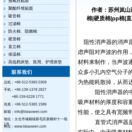
预氧丝贴面
聚酯纤维贴面
作者：苏州岚山
吸音棉
棉|硬质棉|pp棉|
过滤棉
防火棉、阻燃棉
硬质棉
阻性消声器的消声
直立棉
虑声阻对声波的作用
保温棉
材料来制作，当声波
高低档床垫、医用、护理床垫
众多小孔内空气分子
为热能耗散掉，从而
总机：+86-512-5365 0309
手机：+86-139-1378 2827
阻性消声器的中、
+86-159-6228 1771
吸声材料的厚度和容
传真：+86-512-5365 1589
性能，使之具有宽频
邮箱：info@lsbaowen.com
地址：太仓市城厢镇新毛区新横村十一组
直管式消声器是阻
1号
网址：www.lsbaowen.com