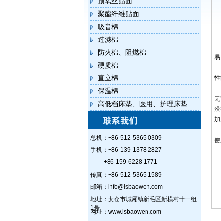
预氧丝贴面
聚酯纤维贴面
吸音棉
过滤棉
防火棉、阻燃棉
易
硬质棉
直立棉
性
保温棉
无
高低档床垫、医用、护理床垫
没
加
总机：+86-512-5365 0309
使
手机：+86-139-1378 2827
+86-159-6228 1771
传真：+86-512-5365 1589
邮箱：info@lsbaowen.com
地址：太仓市城厢镇新毛区新横村十一组
1号
网址：www.lsbaowen.com