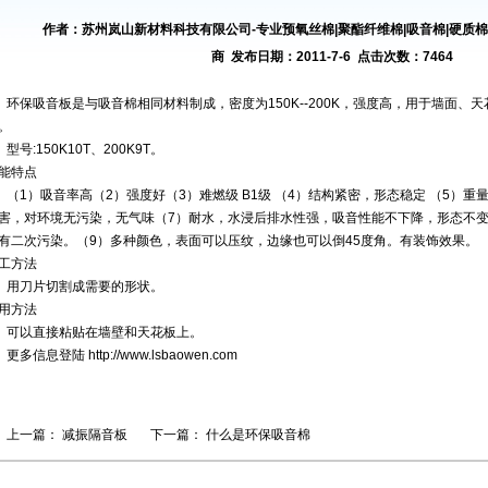
作者：苏州岚山新材料科技有限公司-专业预氧丝棉|聚酯纤维棉|吸音棉|硬质棉|
商 发布日期：2011-7-6 点击次数：7464
环保吸音板是与吸音棉相同材料制成，密度为150K--200K，强度高，用于墙面、
。
型号:150K10T、200K9T。
能特点
（1）吸音率高（2）强度好（3）难燃级 B1级 （4）结构紧密，形态稳定 （5）
害，对环境无污染，无气味（7）耐水，水浸后排水性强，吸音性能不下降，形态不变
有二次污染。（9）多种颜色，表面可以压纹，边缘也可以倒45度角。有装饰效果。
工方法
用刀片切割成需要的形状。
用方法
可以直接粘贴在墙壁和天花板上。
更多信息登陆
http://www.lsbaowen.com
上一篇：
减振隔音板
下一篇：
什么是环保吸音棉